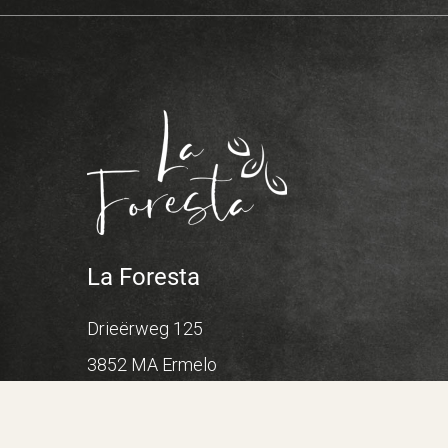
La Foresta
Drieërweg 125
3852 MA
Ermelo
0341 55 08 91
info@laforesta.nl