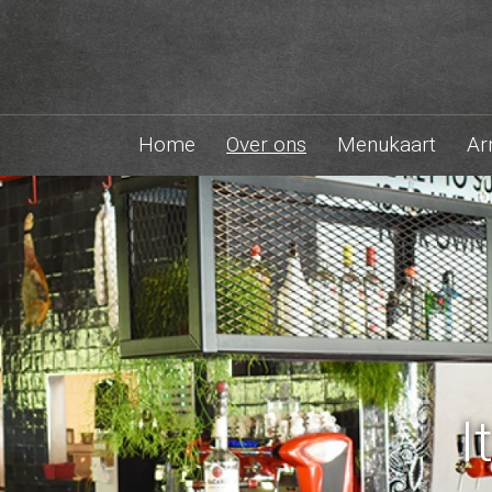
Home
Over ons
Menukaart
Ar
I